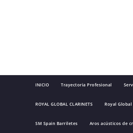
Saltar
al
contenido
INICIO
Trayectoria Profesional
Serv
ROYAL GLOBAL CLARINETS
Royal Global
SM Spain Barriletes
Aros acústicos de cr