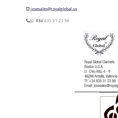
josesales@royalglobal.us
034
635 31 23 96