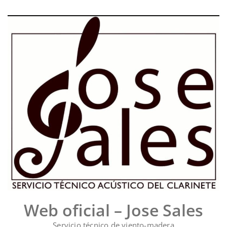
Saltar
al
contenido
Web oficial – Jose Sales
Servicio técnico de viento-madera