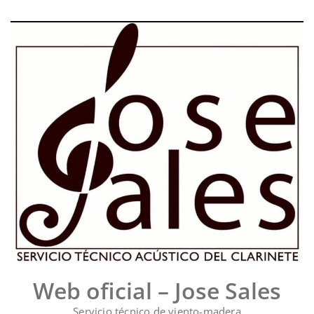
Saltar
al
contenido
Web oficial – Jose Sales
Servicio técnico de viento-madera